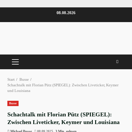
Zum
08.08.2026
Inhalt
springen
PRIMÄRES
MENÜ
Start
Busse
Schachtalk mit Florian Pütz (SPIEGEL): Zwischen Liveticker, Keymer
und Louisiana
Busse
Schachtalk mit Florian Pütz (SPIEGEL):
Zwischen Liveticker, Keymer und Louisiana
Michael Busse
08.09.2025
3 Min. gelesen