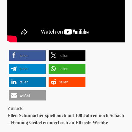
teilen
teilen
teilen
teilen
teilen
teilen
E-Mail
Beitragsnavigation
Zurück
Ellen Schumacher spielt auch mit 100 Jahren noch Schach
– Henning Geibel erinnert sich an Elfriede Wiebke