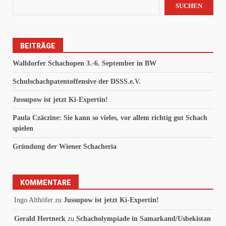
SUCHEN
BEITRÄGE
Walldorfer Schachopen 3.-6. September in BW
Schulschachpatentoffensive der DSSS.e.V.
Jussupow ist jetzt Ki-Expertin!
Paula Czäczine: Sie kann so vieles, vor allem richtig gut Schach
spielen
Gründung der Wiener Schacheria
KOMMENTARE
Ingo Althöfer
zu
Jussupow ist jetzt Ki-Expertin!
Gerald Hertneck
zu
Schacholympiade in Samarkand/Usbekistan