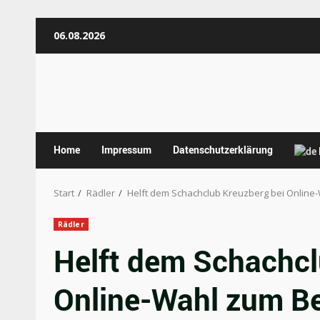
Zum
06.08.2026
Inhalt
springen
Home
Impressum
Datenschutzerklärung
Start
Rädler
Helft dem Schachclub Kreuzberg bei Online
Rädler
Helft dem Schachcl
Online-Wahl zum Be