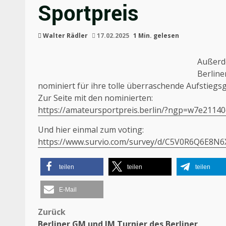
Sportpreis
Walter Rädler
17.02.2025
1 Min. gelesen
Außerd
Berline
nominiert für ihre tolle überraschende Aufstiegsg
Zur Seite mit den nominierten:
https://amateursportpreis.berlin/?ngp=w7e211
Und hier einmal zum voting:
https://www.survio.com/survey/d/C5V0R6Q6E8N6
teilen
teilen
teilen
E-Mail
Beitragsnavigation
Zurück
Berliner GM und IM Turnier des Berliner