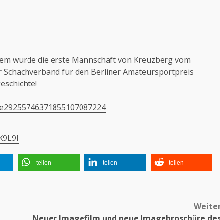
em wurde die erste Mannschaft von Kreuzberg vom
r Schachverband für den Berliner Amateursportpreis
eschichte!
40e29255746371855107087224
X9L9I
teilen
teilen
teilen
Weite
Neuer Imagefilm und neue Imagebroschüre de