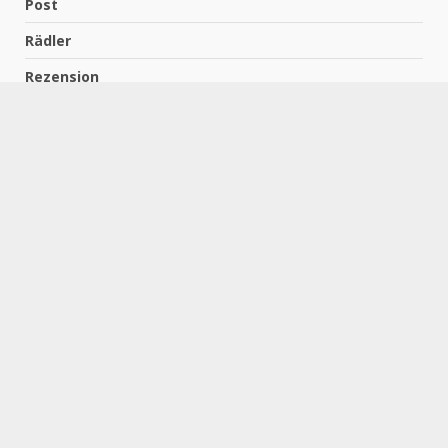
Post
Rädler
Rezension
Richter
Schach für Kids
Schirmbeck
Schormann
Schreiber
Uncategorized
Wempe
Zelbel
Home
Impressum
Datenschutzerklärung