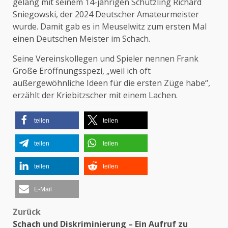
gelang mit seinem 14-jährigen Schützling Richard
Sniegowski, der 2024 Deutscher Amateurmeister
wurde. Damit gab es in Meuselwitz zum ersten Mal
einen Deutschen Meister im Schach.
Seine Vereinskollegen und Spieler nennen Frank
Große Eröffnungsspezi, „weil ich oft
außergewöhnliche Ideen für die ersten Züge habe“,
erzählt der Kriebitzscher mit einem Lachen.
teilen
teilen
teilen
teilen
teilen
teilen
E-Mail
Zurück
Beitragsnavigation
Schach und Diskriminierung – Ein Aufruf zu