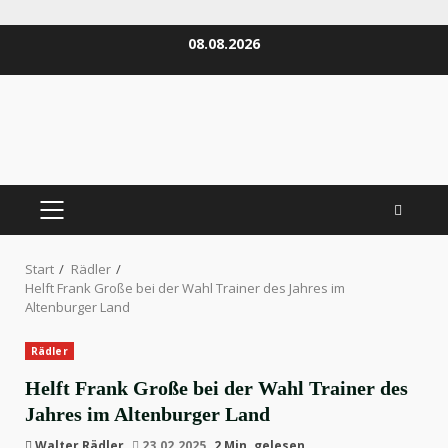
Zum
08.08.2026
Inhalt
springen
PRIMÄRES
MENÜ
Start
Rädler
Helft Frank Große bei der Wahl Trainer des Jahres im
Altenburger Land
Rädler
Helft Frank Große bei der Wahl Trainer des
Jahres im Altenburger Land
Walter Rädler
23.02.2025
2 Min. gelesen