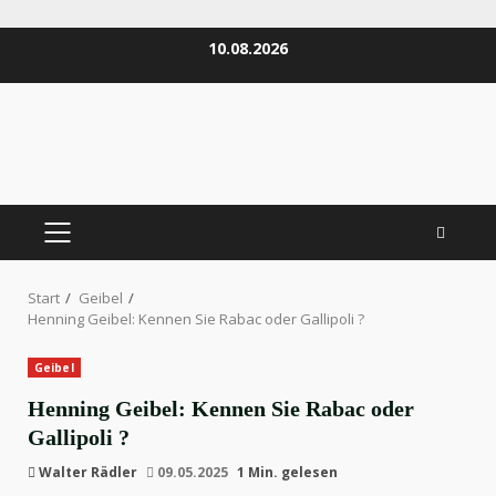
Zum
10.08.2026
Inhalt
springen
PRIMÄRES
MENÜ
Start
Geibel
Henning Geibel: Kennen Sie Rabac oder Gallipoli ?
Geibel
Henning Geibel: Kennen Sie Rabac oder
Gallipoli ?
Walter Rädler
09.05.2025
1 Min. gelesen