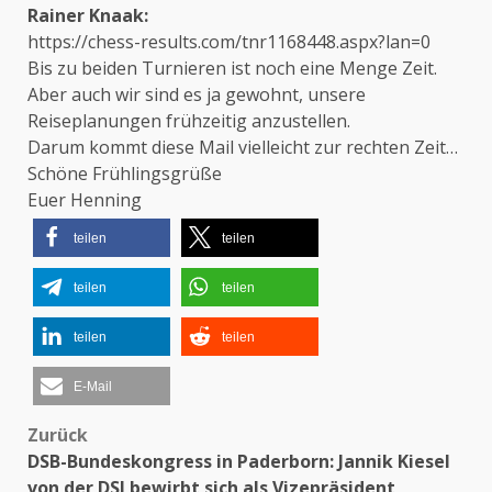
Rainer Knaak:
https://chess-results.com/tnr1168448.aspx?lan=0
Bis zu beiden Turnieren ist noch eine Menge Zeit.
Aber auch wir sind es ja gewohnt, unsere
Reiseplanungen frühzeitig anzustellen.
Darum kommt diese Mail vielleicht zur rechten Zeit…
Schöne Frühlingsgrüße
Euer Henning
teilen
teilen
teilen
teilen
teilen
teilen
E-Mail
Zurück
Beitragsnavigation
DSB-Bundeskongress in Paderborn: Jannik Kiesel
von der DSJ bewirbt sich als Vizepräsident