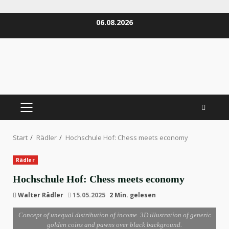
Zum
06.08.2026
Inhalt
springen
PRIMÄRES
MENÜ
Start
Rädler
Hochschule Hof: Chess meets economy
Rädler
Hochschule Hof: Chess meets economy
Walter Rädler
15.05.2025
2 Min. gelesen
Concept of unequal distribution of income. 3D illustration of generic
golden coins and pawns over black background.