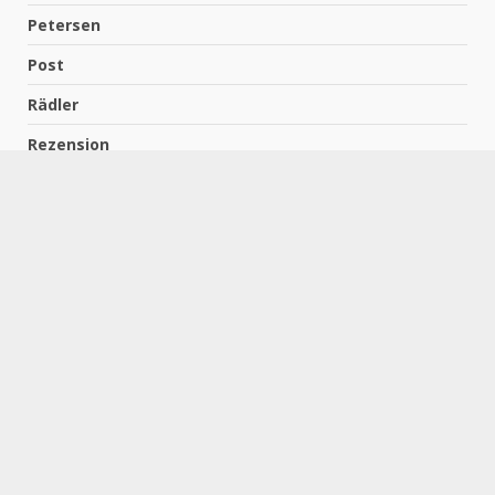
Petersen
Post
Rädler
Rezension
Richter
Schach für Kids
Schirmbeck
Schormann
Schreiber
Uncategorized
Wempe
Zelbel