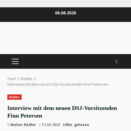
Zum
06.08.2026
Inhalt
springen
PRIMÄRES
MENÜ
Start
Rädler
Interview mit dem neuen DSJ-Vorsitzenden Finn Petersen
Rädler
Interview mit dem neuen DSJ-Vorsitzenden
Finn Petersen
Walter Rädler
13.03.2025
3 Min. gelesen