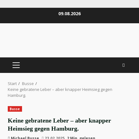
Zum
09.08.2026
Inhalt
springen
PRIMÄRES
MENÜ
Start
Busse
Keine gebratene Leber – aber knapper Heimsieg gegen
Hamburg.
Busse
Keine gebratene Leber – aber knapper
Heimsieg gegen Hamburg.
Michael Busse
23.02.2025
2 Min. gelesen