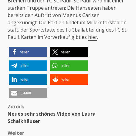
Bremen und den FC St. Pauli. St. Pauli wird mit einer
starken Truppe antreten: Die Hanseaten haben
bereits den Auftritt von Magnus Carlsen
angekündigt. Die Partien findet im Millerntorstadion
statt, der Sportstätte des Fußballabteilung des FC St.
Pauli. Karten im Vorverkauf gibt es
hier
.
teilen
teilen
teilen
teilen
teilen
teilen
E-Mail
Zurück
Beitragsnavigation
Neues sehr schönes Video von Laura
Schalkhäuser
Weiter