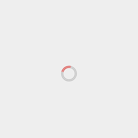
Schulschachpatentoffensive der DSSS.e.V.
08.08.2026
Rädler
Paula Czäczine: Sie kann so vieles, vor allem richtig gut
Schach spielen
07.08.2026
PARTNER