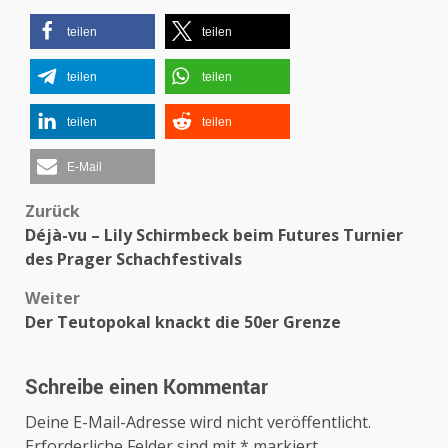
teilen
teilen
teilen
teilen
teilen
teilen
E-Mail
Beitragsnavigation
Zurück
Déjà-vu – Lily Schirmbeck beim Futures Turnier
des Prager Schachfestivals
Weiter
Der Teutopokal knackt die 50er Grenze
Schreibe einen Kommentar
Deine E-Mail-Adresse wird nicht veröffentlicht.
Erforderliche Felder sind mit
*
markiert