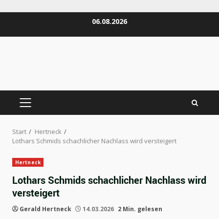
Zum
06.08.2026
Inhalt
springen
PRIMÄRES
MENÜ
Start
Hertneck
Lothars Schmids schachlicher Nachlass wird versteigert
Hertneck
Lothars Schmids schachlicher Nachlass wird
versteigert
Gerald Hertneck
14.03.2026
2 Min. gelesen