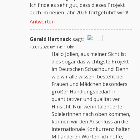
Ich finde es sehr gut, dass dieses Projekt
auch im neuen Jahr 2026 fortgeführt wird!
Antworten
Gerald Hertneck
sagt:
13.01.2026 um 14:11 Uhr
Das „Echte-Person“-Abzeichen!
Hallo Jolien, aus meiner Sicht ist
dies sogar das wichtigste Projekt
im Deutschen Schachbund! Denn
Anti-Spam von CleanTalk
wie wir alle wissen, besteht bei
Frauen und Mädchen besonders
großer Handlungsbedarf in
quantitativer und qualitativer
Hinsicht. Nur wenn talentierte
Spielerinnen nach oben kommen,
können wir den Anschluss an die
internationale Konkurrenz halten.
Mit anderen Worten: ich hoffe,