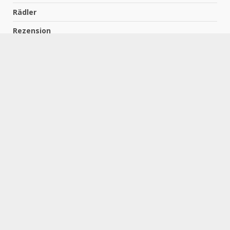
Rädler
Rezension
Richter
Schach für Kids
Schirmbeck
Schormann
Schreiber
Uncategorized
Wempe
Zelbel
Home
Impressum
Datenschutzerklärung