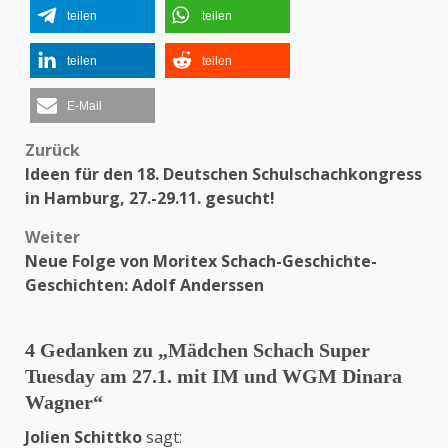
teilen
teilen
teilen
teilen
E-Mail
Zurück
Beitragsnavigation
Ideen für den 18. Deutschen Schulschachkongress
in Hamburg, 27.-29.11. gesucht!
Weiter
Neue Folge von Moritex Schach-Geschichte-
Geschichten: Adolf Anderssen
4 Gedanken zu „
Mädchen Schach Super
Tuesday am 27.1. mit IM und WGM Dinara
Wagner
“
Jolien Schittko
sagt: