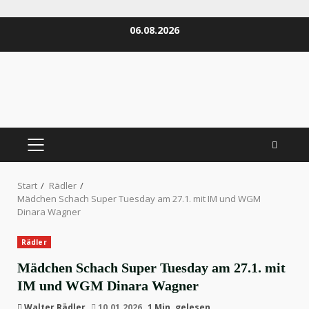
Zum
06.08.2026
Inhalt
springen
PRIMÄRES
MENÜ
Start
Rädler
Mädchen Schach Super Tuesday am 27.1. mit IM und WGM
Dinara Wagner
Rädler
Mädchen Schach Super Tuesday am 27.1. mit
IM und WGM Dinara Wagner
Walter Rädler
10.01.2026
1 Min. gelesen