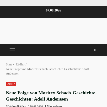
Zum
07.08.2026
Inhalt
springen
PRIMÄRES
MENÜ
Start
Rädler
Neue Folge von Moritex Schach-Geschichte-Geschichten: Adolf
Anderssen
Rädler
Neue Folge von Moritex Schach-Geschichte-
Geschichten: Adolf Anderssen
Walter Rädler
10.01.2026
1 Min. gelesen