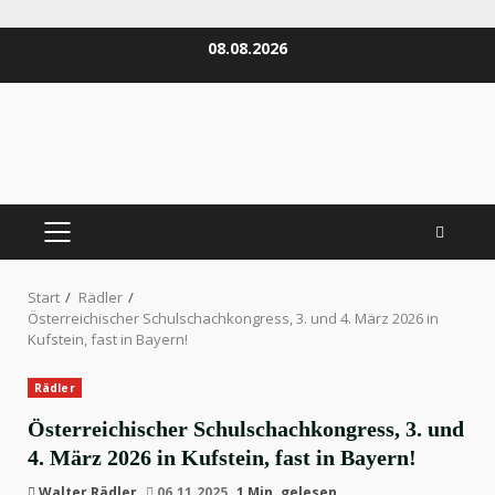
Zum
08.08.2026
Inhalt
springen
PRIMÄRES
MENÜ
Start
Rädler
Österreichischer Schulschachkongress, 3. und 4. März 2026 in
Kufstein, fast in Bayern!
Rädler
Österreichischer Schulschachkongress, 3. und
4. März 2026 in Kufstein, fast in Bayern!
Walter Rädler
06.11.2025
1 Min. gelesen