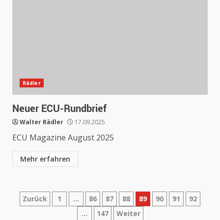
Rädler
Neuer ECU-Rundbrief
Walter Rädler
17.09.2025
ECU Magazine August 2025
Mehr erfahren
Seitennummerierung
Zurück
1
…
86
87
88
89
90
91
92
…
147
Weiter
der