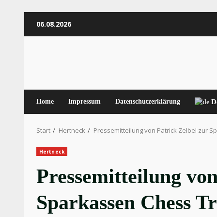
Zum
06.08.2026
Inhalt
springen
Home
Impressum
Datenschutzerklärung
D
Start
Hertneck
Pressemitteilung von Patrick Zelbel zur 
Hertneck
Pressemitteilung von
Sparkassen Chess T