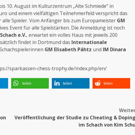
is 10. August im Kulturzentrum „Alte Schmiede“ in
uro und einem vielfältigen Teilnehmerfeld verspricht das
alle Spieler.
Vom Anfänger bis zum Europameister
GM
ves Event für alle Spielstärken.
Die Anmeldung ist noch
 Schach e.V.
, erwartet ein volles Haus mit jeweils 200
sätzlich findet in Dortmund das
Internationale
 Schachspielerinnen
GM Elisabeth Pähtz
und
IM Dinara
ps://sparkassen-chess-trophy.de/index.php/en/
teilen
teilen
teilen
Weite
von
Veröffentlichung der Studie zu Cheating & Dopin
im Schach von Kim Sch