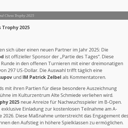
nd Chess Trophy 2025
 Trophy 2025
n sich über einen neuen Partner im Jahr 2025: Die
od
ist offizieller Sponsor der „Partie des Tages“.
Diese
r Runde in den offenen Turnieren mit einer dreimonatigen
on 297 US-Dollar.
Die Auswahl trifft täglich eine
supov
und
IM Patrick Zelbel
als Kommentatoren.
s mit ihren Partien für diese besondere Auszeichnung
ühne im Kulturzentrum Alte Schmiede verliehen wird.
phy 2025
neue Anreize für Nachwuchsspieler im B-Open.
e exklusive Einladung zur kostenlosen Teilnahme am A-
e 2026. Diese Maßnahme unterstreicht das Engagement de
 ihnen den Aufstieg in höhere Spielklassen zu ermöglichen.