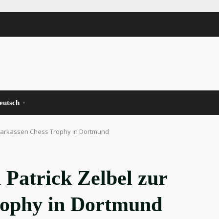
eutsch
▼
Sparkassen Chess Trophy in Dortmund
 Patrick Zelbel zur
rophy in Dortmund