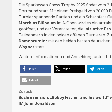
Die Sparkassen Chess Trophy 2025 findet vom 2. b
Dortmund statt.
Mit einem Preisgeld von 20.000 E
Turnier spannende Partien und ein Schachfest für 
Matthias Blübaum
im A-Open wird es ein attrakti
geöffnet, und der Veranstalter, die
Initiative Pro
Teilnehmern in den beiden offenen Turnieren.
Zu
Damenturnier
mit den beiden besten deutschen
Wagner
statt.
Weitere Informationen und Anmeldung unter: htt
teilen
teilen
teilen
E-Mail
Zurück
Beitragsnavigation
Buchrezension: „Bobby Fischer and his world“ 
IM John Donaldson