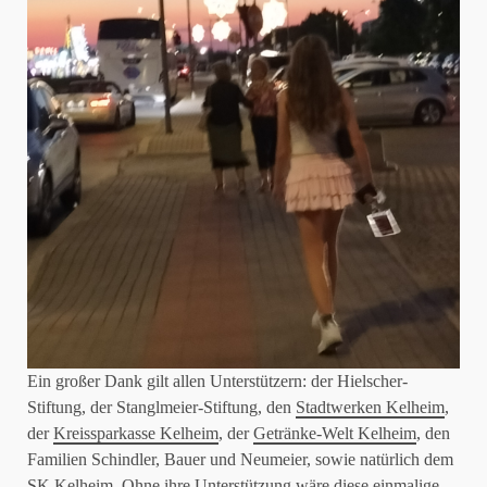
Ein großer Dank gilt allen Unterstützern: der Hielscher-
Stiftung, der Stanglmeier-Stiftung, den
Stadtwerken Kelheim
,
der
Kreissparkasse Kelheim
, der
Getränke-Welt Kelheim
, den
Familien Schindler, Bauer und Neumeier, sowie natürlich dem
SK Kelheim. Ohne ihre Unterstützung wäre diese einmalige