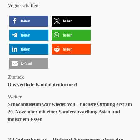
Vogue schaffen
teilen
teilen
teilen
teilen
teilen
teilen
E-Mail
Beitragsnavigation
Zurück
Das verflixte Kandidatenturnier!
Weiter
Schachmuseum war wieder voll – nächste Öffnung erst am
20. November mit einer Sonderausstellung Asien und
indischem Essen
2 Gedanken zu „
Roland Neumeier über die