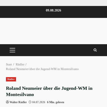
Zum
09.08.2026
Inhalt
springen
PRIMÄRES
MENÜ
Start
Rädler
Roland Neumeier über die Jugend-WM in Montesilvano
Rädler
Roland Neumeier über die Jugend-WM in
Montesilvano
Walter Rädler
04.07.2026
6 Min. gelesen