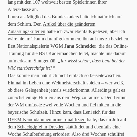
lang mit den 107 weltweit besten Spielerinnen ihrer
Altersklasse an.
Laura als Mitglied des Bundeskaders hatte ich natürlich auf
dem Schirm. Den
Artikel über die geänderten
Zulassungskriterien
hatte ich zwar ebenfalls gelesen, aber ich
wäre nie im Traum darauf gekommen, ihn auf uns zu beziehen.
Erst Nationalspielerin WGM
Jana Schneider
, die das Online-
Training für die BSJ-Kadermädchen leitet, machte uns darauf
aufmerksam. Sinngemäß:
„Ihr wisst schon, dass Leni bei der
WM startberechtigt ist?“
Das konnte man natürlich nicht einfach so beiseitewischen.
Einmal im Leben eine Weltmeisterschaft spielen – wer weiß,
ob diese Gelegenheit jemals wiederkommt. Allerdings galt es
zunächst einige Hürden aus dem Weg zu räumen. Der Termin
der WM umfasste zwei volle Wochen und fiel mitten in die
bayerische Schulzeit. Hinzu kam, dass Leni sich
für das
DFEM-Kandidatinnenturnier qualifiziert
hatte, das im Juli auf
dem
Schachgipfel in Dresden
stattfindet und ebenfalls eine
Woche Schulbefreiung erfordert. Also drei Wochen schulfrei