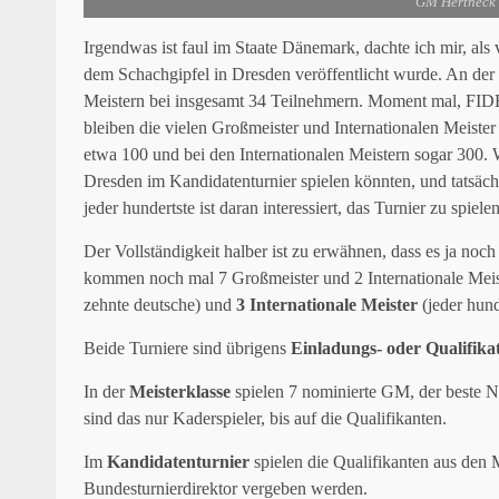
GM Hertneck 
Irgendwas ist faul im Staate Dänemark, dachte ich mir, als
dem Schachgipfel in Dresden veröffentlicht wurde. An der
Meistern bei insgesamt 34 Teilnehmern. Moment mal, FIDE-
bleiben die vielen Großmeister und Internationalen Meiste
etwa 100 und bei den Internationalen Meistern sogar 300
Dresden im Kandidatenturnier spielen könnten, und tatsächl
jeder hundertste ist daran interessiert, das Turnier zu spiele
Der Vollständigkeit halber ist zu erwähnen, dass es ja noch
kommen noch mal 7 Großmeister und 2 Internationale Meis
zehnte deutsche) und
3 Internationale Meister
(jeder hund
Beide Turniere sind übrigens
Einladungs- oder Qualifika
In der
Meisterklasse
spielen 7 nominierte GM, der beste N
sind das nur Kaderspieler, bis auf die Qualifikanten.
Im
Kandidatenturnier
spielen die Qualifikanten aus den 
Bundesturnierdirektor vergeben werden.