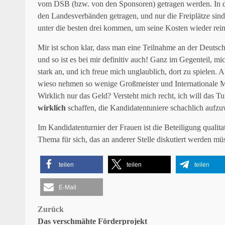
vom DSB (bzw. von den Sponsoren) getragen werden. In
den Landesverbänden getragen, und nur die Freiplätze sind
unter die besten drei kommen, um seine Kosten wieder rei
Mir ist schon klar, dass man eine Teilnahme an der Deutsche
und so ist es bei mir definitiv auch! Ganz im Gegenteil, m
stark an, und ich freue mich unglaublich, dort zu spielen. 
wieso nehmen so wenige Großmeister und Internationale Me
Wirklich nur das Geld? Versteht mich recht, ich will das Tu
wirklich
schaffen, die Kandidatentuniere schachlich aufzu
Im Kandidatenturnier der Frauen ist die Beteiligung qualita
Thema für sich, das an anderer Stelle diskutiert werden müs
teilen
teilen
teilen
E-Mail
Beitragsnavigation
Zurück
Das verschmähte Förderprojekt