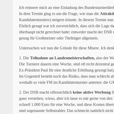
Ich erinnere mich an eine Einladung des Bundesturnierdirekt
In dem Termin ging es um die Frage, wie man die
Attrakt
Kandidatenturniers) steigern könnte. In diesem Termin mac
Ehrlich gesagt war ich zuversichtlich, dass sich die Lage 
überhaupt nicht gerechnet hatte: entweder macht der DSB ni
genug für Großmeister oder Titelträger allgemein.
Untersuchen wir nun die Gründe für diese Misere. Ich de
1. Die
Teilnahme an Landesmeisterschaften,
also der We
Die Turniere dauern eine Woche, sind oft recht dezentral g
Ex-Präsident Paul für eine deutliche Erhöhung gesorgt hat),
Im Gegenteil besteht noch das Risiko, dass man schlecht ab
weshalb so viele FM im Kandidatenturnier antreten: die 
2. Der DSB macht offensichtlich
keine aktive Werbung
f
ganz verstehen, wieso, aber ich lasse es mir gerne von den V
schnell 1.000 Euro für eine Woche, und diese Kosten über
sind sogenannte Selbstzahler. Das schmeckt natürlich nich