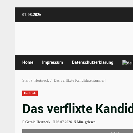
Zum
07.08.2026
Inhalt
springen
Home
Impressum
Datenschutzerklärung
Start
Hertneck
Das verflixte Kandidatenturnier!
Hertneck
Das verflixte Kandi
Gerald Hertneck
03.07.2026
5 Min. gelesen