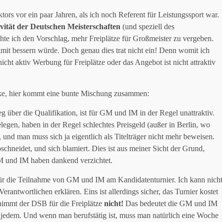
ors vor ein paar Jahren, als ich noch Referent für Leistungssport war.
ivität der Deutschen Meisterschaften
(und speziell des
hte ich den Vorschlag, mehr Freiplätze für Großmeister zu vergeben.
damit bessern würde. Doch genau dies trat nicht ein! Denn womit ich
cht aktiv Werbung für Freiplätze oder das Angebot ist nicht attraktiv
nke, hier kommt eine bunte Mischung zusammen:
g über die Qualifikation, ist für GM und IM in der Regel unattraktiv.
elegen, haben in der Regel schlechtes Preisgeld (außer in Berlin, wo
 und man muss sich ja eigentlich als Titelträger nicht mehr beweisen.
schneidet, und sich blamiert. Dies ist aus meiner Sicht der Grund,
GM und IM haben dankend verzichtet.
ür die Teilnahme von GM und IM am Kandidatenturnier. Ich kann nich
erantwortlichen erklären. Eins ist allerdings sicher, das Turnier kostet
nimmt der DSB für die Freiplätze
nicht!
Das bedeutet die GM und IM
t jedem. Und wenn man berufstätig ist, muss man natürlich eine Woche