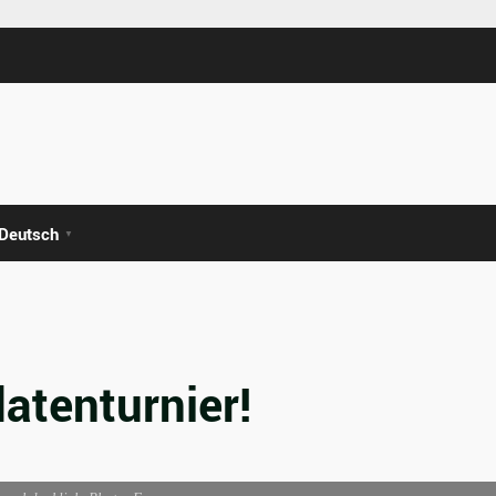
Deutsch
▼
datenturnier!