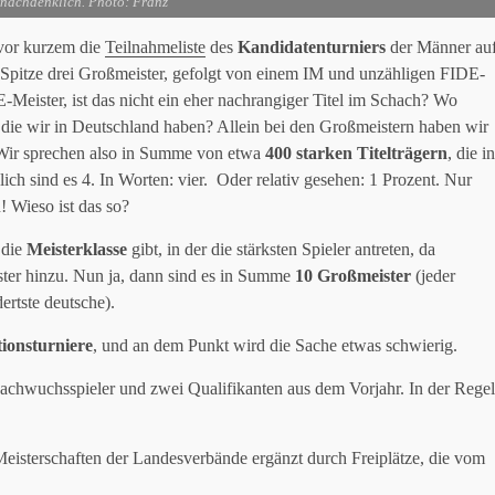
nachdenklich. Photo: Franz
 vor kurzem die
Teilnahmeliste
des
Kandidatenturniers
der Männer au
 Spitze drei Großmeister, gefolgt von einem IM und unzähligen FIDE-
Meister, ist das nicht ein eher nachrangiger Titel im Schach? Wo
r die wir in Deutschland haben? Allein bei den Großmeistern haben wir
. Wir sprechen also in Summe von etwa
400 starken Titelträgern
, die in
ich sind es 4. In Worten: vier. Oder relativ gesehen: 1 Prozent. Nur
n! Wieso ist das so?
 die
Meisterklasse
gibt, in der die stärksten Spieler antreten, da
ter hinzu. Nun ja, dann sind es in Summe
10 Großmeister
(jeder
ertste deutsche).
tionsturniere
, und an dem Punkt wird die Sache etwas schwierig.
achwuchsspieler und zwei Qualifikanten aus dem Vorjahr. In der Regel
Meisterschaften der Landesverbände ergänzt durch Freiplätze, die vom