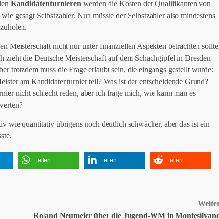
 den
Kandidatenturnieren
werden die Kosten der Qualifikanten von
 wie gesagt Selbstzahler. Nun müsste der Selbstzahler also mindestens
nzuholen.
n Meisterschaft nicht nur unter finanziellen Aspekten betrachten sollte
ich zieht die Deutsche Meisterschaft auf dem Schachgipfel in Dresden
Aber trotzdem muss die Frage erlaubt sein, die eingangs gestellt wurde:
ister am Kandidatenturnier teil? Was ist der entscheidende Grund?
rnier nicht schlecht reden, aber ich frage mich, wie kann man es
werten?
tiv wie quantitativ übrigens noch deutlich schwächer, aber das ist ein
ste.
teilen
teilen
teilen
Weite
Roland Neumeier über die Jugend-WM in Montesilvan