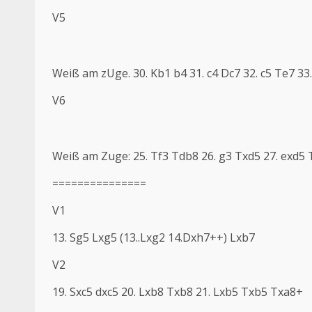
V5
Weiß am zUge. 30. Kb1 b4 31. c4 Dc7 32. c5 Te7 33
V6
Weiß am Zuge: 25. Tf3 Tdb8 26. g3 Txd5 27. exd5 
===============
V1
13. Sg5 Lxg5 (13..Lxg2 14.Dxh7++) Lxb7
V2
19. Sxc5 dxc5 20. Lxb8 Txb8 21. Lxb5 Txb5 Txa8+