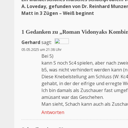
A. Loveday, gefunden von Dr. Reinhard Munzer
Matt in 3 Zügen – Weiß beginnt
1 Gedanken zu „
Roman Vidonyaks Kombina
Gerhard
sagt:
05.05.2025 um 21:38 Uhr
Das „Echte-Person“-Abzeichen!
Bei 5)
Anti-Spam von CleanTalk
kann S noch Sc4 spielen, aber nach zwei
b5, was nicht verhindert werden kann (n
Diese Knebelstellung am Schluss (W: Kc4,
gehabt, in der der eifrige und erregte W
Ich bin damals als Zuschauer fast umgefa
amüsant war das Geschehen.
Man sieht, Schach kann auch als Zuschau
Antworten