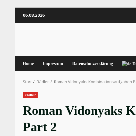
Zum
06.08.2026
Inhalt
springen
Home
Impressum
Datenschutzerklärung
D
Start
Rädler
Roman Vidonyaks Kombinationsaufgaben Pa
Rädler
Roman Vidonyaks K
Part 2