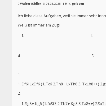
Walter Rädler
04.05.2025
1 Min. gelesen
Ich liebe diese Aufgaben, weil sie immer sehr inn
Weiß ist immer am Zug!
2.
4. 5
1.
1. Df6! LxDf6 (1..Tc6 2.Th8+ LxTh8 3. TxLh8++) 2.g
2.
Sg5+ Kg6 (1..fxSf5 2.Tb7+ Kg8 3.Ta8++) 2.SxT