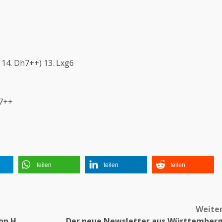
 14. Dh7++) 13. Lxg6
e7++
teilen
teilen
teilen
Weite
on H.
Der neue Newsletter aus Württember