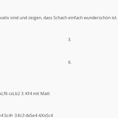
ovativ sind und zeigen, dass Schach einfach wunderschön ist.
 3.
. 6.
xLf6 cxLb2 3. Kf4 mit Matt
e4 Sc4+ 3.Kc3 dxSe4 4.KxSc4