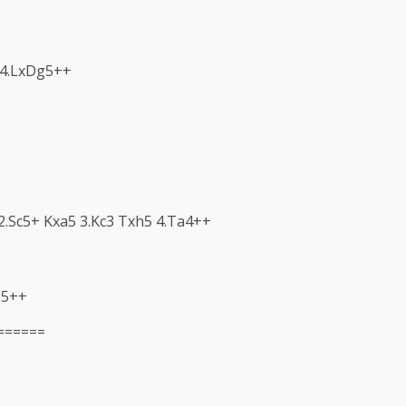
 4.LxDg5++
 2.Sc5+ Kxa5 3.Kc3 Txh5 4.Ta4++
g5++
======