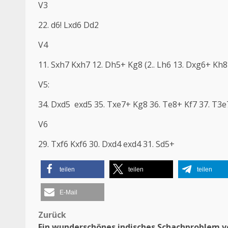
V3
22. d6! Lxd6 Dd2
V4
11. Sxh7 Kxh7 12. Dh5+ Kg8 (2.. Lh6 13. Dxg6+ Kh8
V5:
34. Dxd5 exd5 35. Txe7+ Kg8 36. Te8+ Kf7 37. T3
V6
29. Txf6 Kxf6 30. Dxd4 exd4 31. Sd5+
teilen
teilen
teilen
E-Mail
Zurück
Beitragsnavigation
Ein wunderschönes indisches Schachproblem v