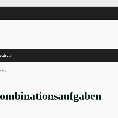
eutsch
▼
rt 2
ombinationsaufgaben