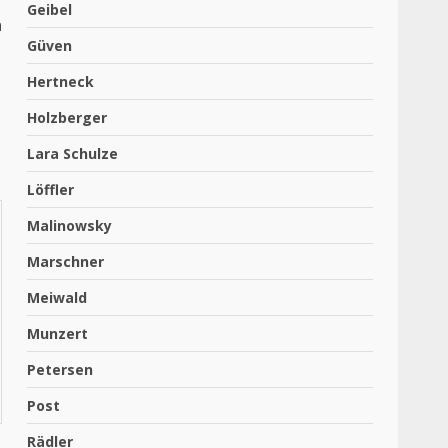
r
Geibel
h
Güven
Hertneck
Holzberger
Lara Schulze
Löffler
Malinowsky
Marschner
Meiwald
Munzert
Petersen
Post
Rädler