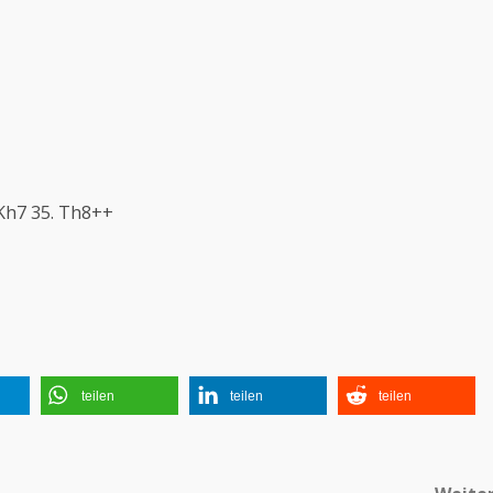
 Kh7 35. Th8++
teilen
teilen
teilen