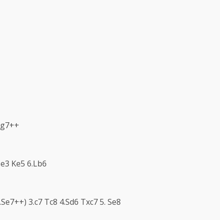
xg7++
Te3 Ke5 6.Lb6
5.Se7++) 3.c7 Tc8 4.Sd6 Txc7 5. Se8