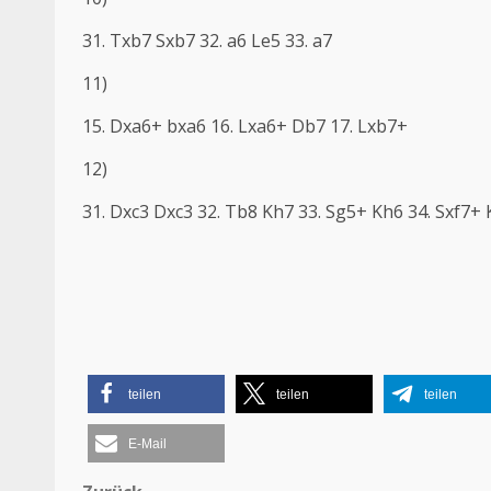
31. Txb7 Sxb7 32. a6 Le5 33. a7
11)
15. Dxa6+ bxa6 16. Lxa6+ Db7 17. Lxb7+
12)
31. Dxc3 Dxc3 32. Tb8 Kh7 33. Sg5+ Kh6 34. Sxf7+
teilen
teilen
teilen
E-Mail