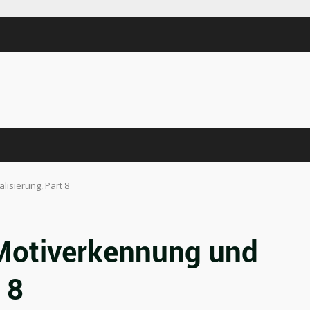
isierung, Part 8
otiverkennung und
 8