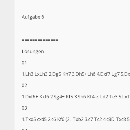
Aufgabe 6
==============
Lösungen
01
1.Lh3 LxLh3 2.Dg5 Kh7 3.Dh5+Lh6 4.Dxf7 Lg7 5.D
02
1.Dxf6+ Kxf6 2.Sg4+ Kf5 3.Sh6 Kf4 e. Ld2 Te3 5.Lx
03
1.Txd5 cxd5 2.c6 Kf6 (2.. Txb2 3.c7 Tc2 4.c8D Txc8 