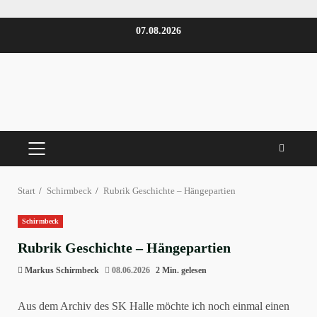
Zum
07.08.2026
Inhalt
springen
PRIMÄRES
MENÜ
Start
Schirmbeck
Rubrik Geschichte – Hängepartien
Schirmbeck
Rubrik Geschichte – Hängepartien
Markus Schirmbeck
08.06.2026
2 Min. gelesen
Aus dem Archiv des SK Halle möchte ich noch einmal einen