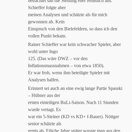
betrachtet sah die Stellung eher remislich aus.
Schieffer folgte aber
meinen Analysen und schätzte als für mich
gewonnen ab. Kein
Einspruch von den Bielefeldern, so dass ich den
vollen Punkt bekam.
Rainer Schieffer war kein schwacher Spieler, aber
wohl unter Ingo
125. (Das wäre DWZ – vor den
Inflationsmassnahmen – von etwa 1850).
Er war froh, wenn ihm beteiligte Spieler mit
Analysen halfen.
Erinnert sei auch an eine ewig lange Partie Spasski
– Hübner aus der
ersten einteiligen BuLi-Saison. Nach 11 Stunden
wurde vertagt. Es
war ein 5-Steiner (KD vs KD+ f-Bauer). Nöttger
senior schätzte als
remis ab. Etliche Jahre später wusste man aus den