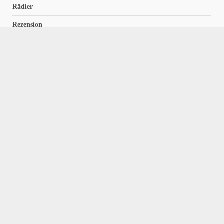
Rädler
Rezension
Richter
Schach für Kids
Schirmbeck
Schormann
Schreiber
Uncategorized
Wempe
Zelbel
Home
Impressum
Datenschutzerklärung