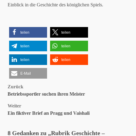
Einblick in die Geschichte des königlichen Spiels.
teilen
teilen
teilen
teilen
teilen
teilen
E-Mail
Beitragsnavigation
Zurück
Betriebssportler suchen ihren Meister
Weiter
Ein fiktiver Brief an Pragg und Vaishali
8 Gedanken zu „
Rubrik Geschichte –