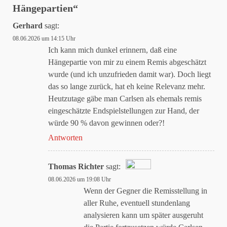
Hängepartien
“
Gerhard
sagt:
08.06.2026 um 14:15 Uhr
Ich kann mich dunkel erinnern, daß eine
Hängepartie von mir zu einem Remis abgeschätzt
wurde (und ich unzufrieden damit war). Doch liegt
das so lange zurück, hat eh keine Relevanz mehr.
Heutzutage gäbe man Carlsen als ehemals remis
eingeschätzte Endspielstellungen zur Hand, der
würde 90 % davon gewinnen oder?!
Antworten
Thomas Richter
sagt:
08.06.2026 um 19:08 Uhr
Das „Echte-Person“-Abzeichen!
Wenn der Gegner die Remisstellung in
aller Ruhe, eventuell stundenlang
analysieren kann um später ausgeruht
Anti-Spam von CleanTalk