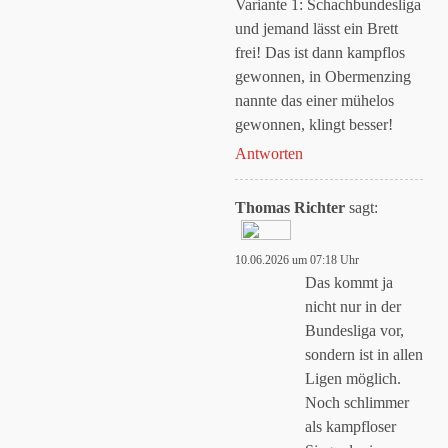
Variante 1: Schachbundesliga
und jemand lässt ein Brett
frei! Das ist dann kampflos
gewonnen, in Obermenzing
Anti-Spam von CleanTalk
nannte das einer mühelos
gewonnen, klingt besser!
Antworten
Thomas Richter
sagt:
10.06.2026 um 07:18 Uhr
Das „Echte-Person“-
Das kommt ja
Abzeichen!
nicht nur in der
Bundesliga vor,
sondern ist in allen
Ligen möglich.
Noch schlimmer
Anti-Spam von CleanTalk
als kampfloser