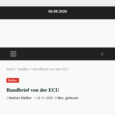
Zum
06.08.2026
Inhalt
springen
PRIMÄRES
MENÜ
Start
Rädler
Rundbrief von der ECU
Rädler
Rundbrief von der ECU
Walter Rädler
18.11.2025
1 Min. gelesen