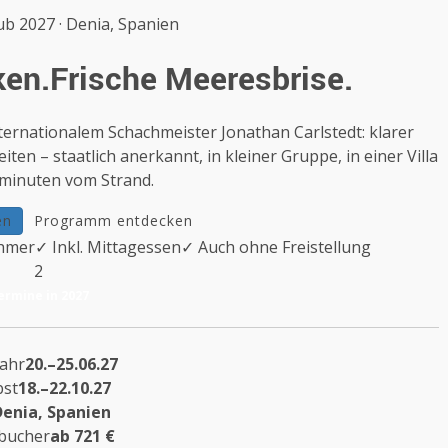
b 2027 · Denia, Spanien
ken.
Frische Meeresbrise.
ernationalem Schachmeister Jonathan Carlstedt: klarer
ten – staatlich anerkannt, in kleiner Gruppe, in einer Villa
minuten vom Strand.
en
Programm entdecken
ehmer
✓ Inkl. Mittagessen
✓ Auch ohne Freistellung
2
ermine in 2027
jahr
20.–25.06.27
bst
18.–22.10.27
enia, Spanien
bucher
ab 721 €