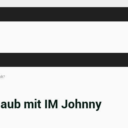
dt?
laub mit IM Johnny