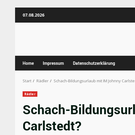
Zum
07.08.2026
Inhalt
springen
Home
Impressum
Datenschutzerklärung
Start
Rädler
Schach-Bildungsurlaub mit IM Johnny Carlste
Rädler
Schach-Bildungsur
Carlstedt?