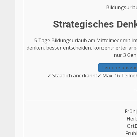
Bildungsurlau
Strategisches Den
5 Tage Bildungsurlaub am Mittelmeer mit Int
denken, besser entscheiden, konzentrierter arbei
nur 3 Geh
Termine anseh
✓ Staatlich anerkannt
✓ Max. 16 Teiln
T
Früh
Her
Ort
D
Früh