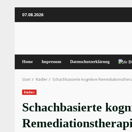
Zum
07.08.2026
Inhalt
springen
Home
Impressum
Datenschutzerklärung
D
Start
Rädler
Schachbasierte kognitive Remediationsther
Rädler
Schachbasierte kogn
Remediationstherapi