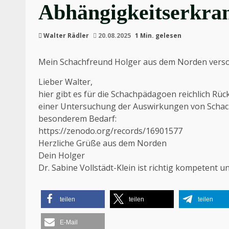
Abhängigkeitserkra
Walter Rädler
20.08.2025
1 Min. gelesen
Mein Schachfreund Holger aus dem Norden versor
Lieber Walter,
hier gibt es für die Schachpädagoen reichlich Rü
einer Untersuchung der Auswirkungen von Scha
besonderem Bedarf:
https://zenodo.org/records/16901577
Herzliche Grüße aus dem Norden
Dein Holger
Dr. Sabine Vollstädt-Klein ist richtig kompetent un
teilen
teilen
teilen
E-Mail