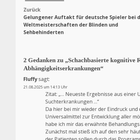
Zurück
Beitragsnavigation
Gelungener Auftakt für deutsche Spieler bei 
Weltmeisterschaften der Blinden und
Sehbehinderten
2 Gedanken zu „
Schachbasierte kognitive 
Abhängigkeitserkrankungen
“
Fluffy
sagt:
21.08.2025 um 14:13 Uhr
Zitat: „… Neueste Ergebnisse aus eine
Suchterkrankungen …“
Da hier bei mir wieder der Eindruck und
Universalmittel zur Entwicklung aller 
habe ich mir das erwähnte Behandlung
Zunächst mal stieß ich auf den sehr häu
der Patienten sollen durch das Program