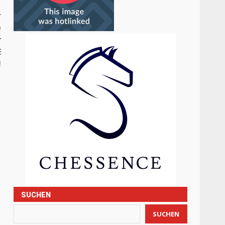
r
e
r
E
!
SUCHEN
SUCHEN