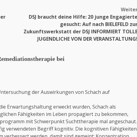
Weite
der
DSJ braucht deine Hilfe: 20 junge Engagiert
gesucht: Auf nach BIELEFELD zu
Zukunftswerkstatt der DSJ INFORMIERT TOLL
JUGENDLICHE VON DER VERANSTALTUNG
Remediationstherapie bei
r Untersuchung der Auswirkungen von Schach auf
 die Erwartungshaltung erweckt wurden, Schach als
möglichen Fähigkeiten im Leben propagiert zu bekommen,
sprogramm mit Schwerpunkt Suchttherapie mal angeschaut.
fig verwendeten Begriff kognitiv. Die kognitiven Fähigkeiten
m verbessert werden, damit sind gemeint: Konzentration,