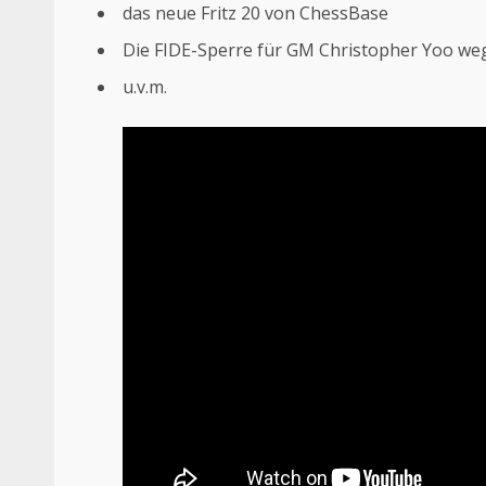
das neue Fritz 20 von ChessBase
Die FIDE-Sperre für GM Christopher Yoo we
u.v.m.