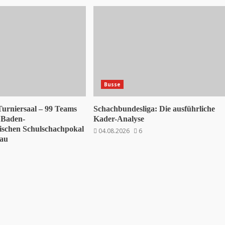
Busse
 Turniersaal – 99 Teams
Schachbundesliga: Die ausführliche
 Baden-
Kader-Analyse
schen Schulschachpokal
04.08.2026
6
sau