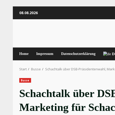
Zum
08.08.2026
Inhalt
springen
Home
Impressum
Datenschutzerklärung
D
Start
Busse
Schachtalk über DSB-Präsidentenwahl, Marke
Busse
Schachtalk über DS
Marketing für Schac