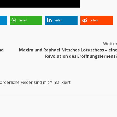
teilen
teilen
teilen
Weite
nd
Maxim und Raphael Nitsches Lotuschess – ein
Revolution des Eröffnungslernens
orderliche Felder sind mit
*
markiert