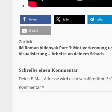
teilen
teilen
teilen
E-Mail
Zurück
Beitragsnavigation
IM Roman Vidonyak Part 3: Motiverkennung u
Visualisierung – Arbeite an deinem Schach
Schreibe einen Kommentar
Deine E-Mail-Adresse wird nicht veröffentlicht.
Erf
Kommentar
*