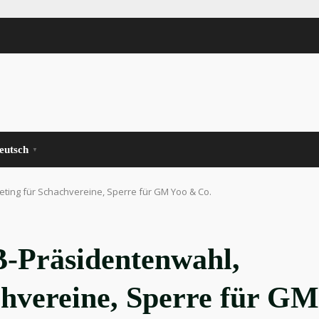
eutsch
▼
ting für Schachvereine, Sperre für GM Yoo & Co.
B-Präsidentenwahl,
hvereine, Sperre für GM