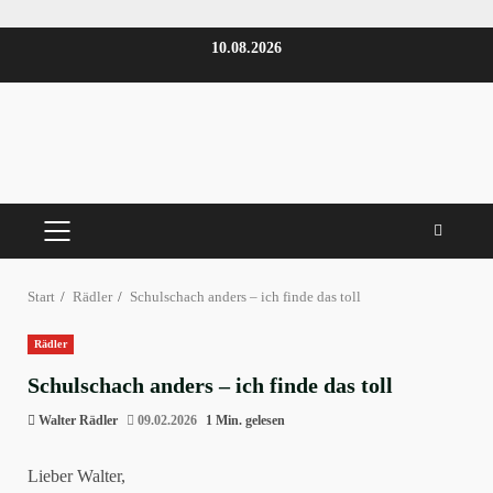
Zum
10.08.2026
Inhalt
springen
PRIMÄRES
MENÜ
Start
Rädler
Schulschach anders – ich finde das toll
Rädler
Schulschach anders – ich finde das toll
Walter Rädler
09.02.2026
1 Min. gelesen
Lieber Walter,