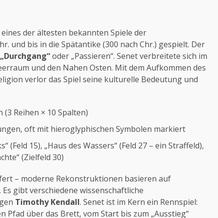
ls eines der ältesten bekannten Spiele der
r. und bis in die Spätantike (300 nach Chr.) gespielt. Der
„Durchgang“
oder „Passieren“. Senet verbreitete sich im
lmeerraum und den Nahen Osten. Mit dem Aufkommen des
igion verlor das Spiel seine kulturelle Bedeutung und
n (3 Reihen × 10 Spalten)
ngen, oft mit hieroglyphischen Symbolen markiert
 (Feld 15), „Haus des Wassers“ (Feld 27 – ein Straffeld),
hte“ (Zielfeld 30)
iefert – moderne Rekonstruktionen basieren auf
Es gibt verschiedene wissenschaftliche
ogen
Timothy Kendall
. Senet ist im Kern ein Rennspiel:
 Pfad über das Brett, vom Start bis zum „Ausstieg“