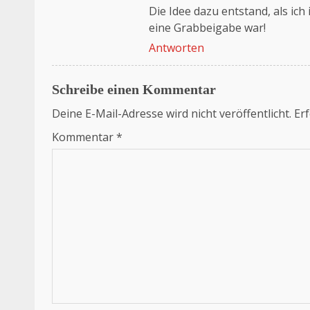
Das „Echte-Person“-Abzeichen!
Die Idee dazu entstand, als ic
Anti-Spam von CleanTalk
eine Grabbeigabe war!
Antworten
Schreibe einen Kommentar
Deine E-Mail-Adresse wird nicht veröffentlicht.
Erf
Kommentar
*