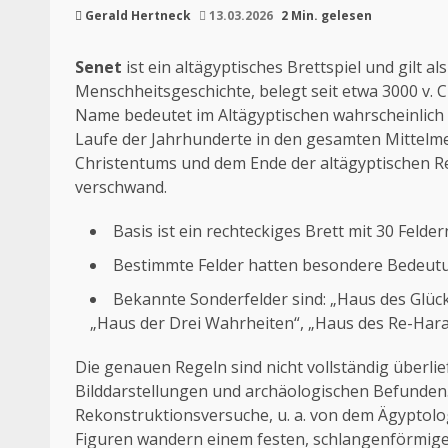
Gerald Hertneck
13.03.2026
2 Min. gelesen
Senet
ist ein altägyptisches Brettspiel und gilt a
Menschheitsgeschichte, belegt seit etwa 3000 v. Ch
Name bedeutet im Altägyptischen wahrscheinlich
Laufe der Jahrhunderte in den gesamten Mitte
Christentums und dem Ende der altägyptischen Rel
verschwand.
Basis ist ein rechteckiges Brett mit 30 Felder
Bestimmte Felder hatten besondere Bedeutu
Bekannte Sonderfelder sind: „Haus des Glücks“
„Haus der Drei Wahrheiten“, „Haus des Re-Harac
Die genauen Regeln sind nicht vollständig überl
Bilddarstellungen und archäologischen Befunden. 
Rekonstruktionsversuche, u. a. von dem Ägyptol
Figuren wandern einem festen, schlangenförmigen