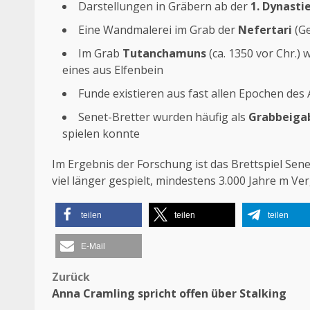
Darstellungen in Gräbern ab der
1. Dynasti
Eine Wandmalerei im Grab der
Nefertari
(Ge
Im Grab
Tutanchamuns
(ca. 1350 vor Chr.)
eines aus Elfenbein
Funde existieren aus fast allen Epochen des
Senet-Bretter wurden häufig als
Grabbeiga
spielen konnte
Im Ergebnis der Forschung ist das Brettspiel Sene
viel länger gespielt, mindestens 3.000 Jahre m Ver
teilen
teilen
teilen
E-Mail
Zurück
Beitragsnavigation
Anna Cramling spricht offen über Stalking