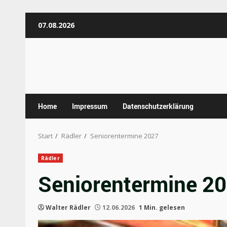
Zum
07.08.2026
Inhalt
springen
Home
Impressum
Datenschutzerklärung
Start
Rädler
Seniorentermine 2027
Rädler
Seniorentermine 2
Walter Rädler
12.06.2026
1 Min. gelesen