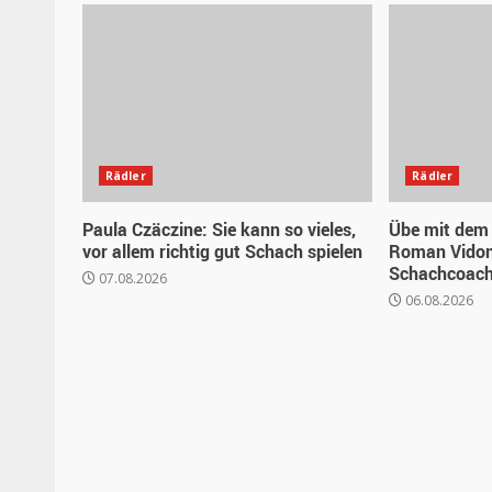
Rädler
Rädler
Paula Czäczine: Sie kann so vieles,
Übe mit dem 
vor allem richtig gut Schach spielen
Roman Vidon
Schachcoache
07.08.2026
06.08.2026