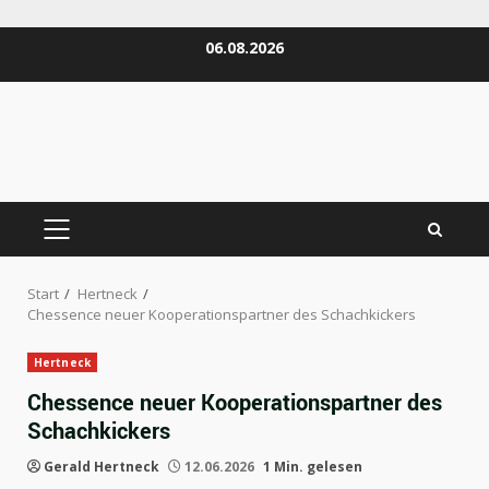
Zum
06.08.2026
Inhalt
springen
PRIMÄRES
MENÜ
Start
Hertneck
Chessence neuer Kooperationspartner des Schachkickers
Hertneck
Chessence neuer Kooperationspartner des
Schachkickers
Gerald Hertneck
12.06.2026
1 Min. gelesen