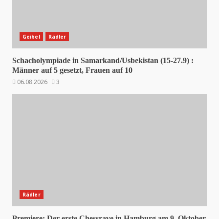
Geibel
Rädler
Schacholympiade in Samarkand/Usbekistan (15-27.9) :
Männer auf 5 gesetzt, Frauen auf 10
06.08.2026
3
Rädler
Premiere: Der erste Chessrave in Hamburg am 9. Oktober