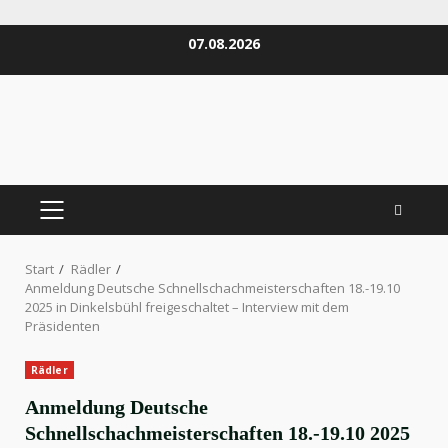
Zum
07.08.2026
Inhalt
springen
PRIMÄRES
MENÜ
Start
Rädler
Anmeldung Deutsche Schnellschachmeisterschaften 18.-19.10
2025 in Dinkelsbühl freigeschaltet – Interview mit dem
Präsidenten
Rädler
Anmeldung Deutsche
Schnellschachmeisterschaften 18.-19.10 2025