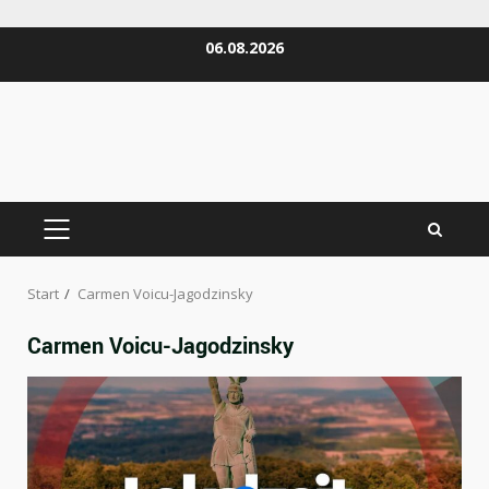
Zum
06.08.2026
Inhalt
springen
PRIMÄRES
MENÜ
Start
Carmen Voicu-Jagodzinsky
Carmen Voicu-Jagodzinsky