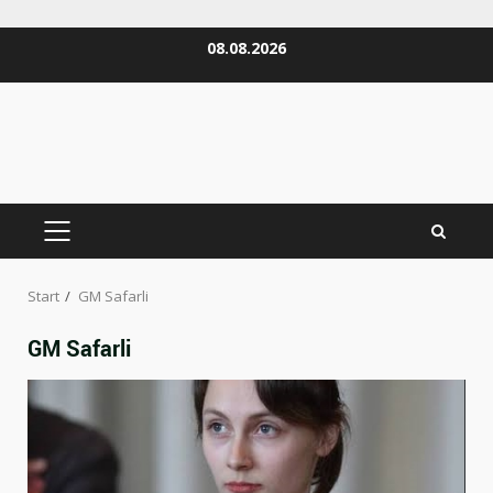
Zum
08.08.2026
Inhalt
springen
PRIMÄRES
MENÜ
Start
GM Safarli
GM Safarli