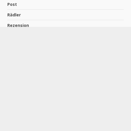
Post
Rädler
Rezension
Richter
Schach für Kids
Schirmbeck
Schormann
Schreiber
Uncategorized
Wempe
Zelbel