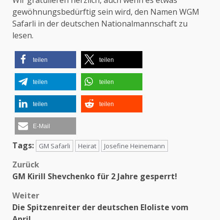
Wir gratulieren herzlich, auch wenn es etwas
gewöhnungsbedürftig sein wird, den Namen WGM
Safarli in der deutschen Nationalmannschaft zu
lesen.
teilen
teilen
teilen
teilen
teilen
teilen
E-Mail
Tags:
GM Safarli
Heirat
Josefine Heinemann
Zurück
Beitragsnavigation
GM Kirill Shevchenko für 2 Jahre gesperrt!
Weiter
Die Spitzenreiter der deutschen Eloliste vom
April