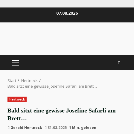
Zum
07.08.2026
Inhalt
springen
PRIMÄRES
MENÜ
Start
Hertneck
Bald sitzt eine gewisse Josefine Safarli am Brett…
Hertneck
Bald sitzt eine gewisse Josefine Safarli am
Brett…
Gerald Hertneck
31.03.2025
1 Min. gelesen