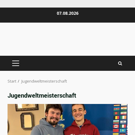
Zum
07.08.2026
Inhalt
springen
PRIMÄRES
MENÜ
Start
Jugendweltmeisterschaft
Jugendweltmeisterschaft