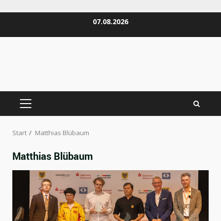
Zum
07.08.2026
Inhalt
springen
PRIMÄRES
MENÜ
Start
Matthias Blübaum
Matthias Blübaum