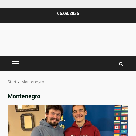
Zum
06.08.2026
Inhalt
springen
PRIMÄRES
MENÜ
Start
Montenegro
Montenegro