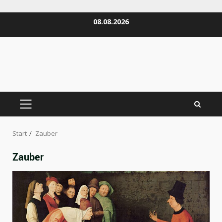
Zum
08.08.2026
Inhalt
springen
PRIMÄRES
MENÜ
Start
Zauber
Zauber