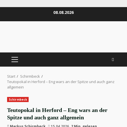
Zum
08.08.2026
Inhalt
springen
PRIMÄRES
MENÜ
Start
Schirmbeck
Teutopokal in Herford – Eng wars an der Spitze und auch ganz
allgemein
Schirmbeck
Teutopokal in Herford – Eng wars an der
Spitze und auch ganz allgemein
Markus Schirmbeck
15.04.2026
2 Min. gelesen