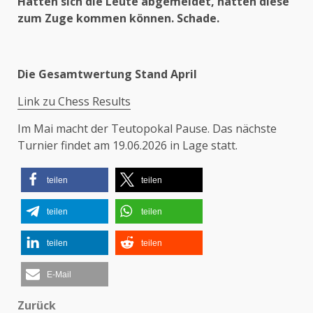
Hätten sich die Leute abgemeldet, hätten diese
zum Zuge kommen können. Schade.
Die Gesamtwertung Stand April
Link zu Chess Results
Im Mai macht der Teutopokal Pause. Das nächste
Turnier findet am 19.06.2026 in Lage statt.
teilen
teilen
teilen
teilen
teilen
teilen
E-Mail
Zurück
Beitragsnavigation