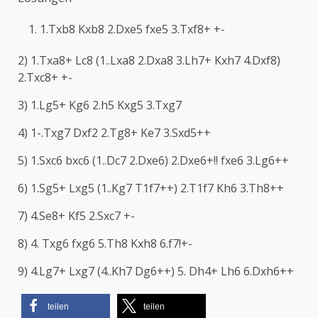
1.Txb8 Kxb8 2.Dxe5 fxe5 3.Txf8+ +-
2) 1.Txa8+ Lc8 (1..Lxa8 2.Dxa8 3.Lh7+ Kxh7 4.Dxf8)
2.Txc8+ +-
3) 1.Lg5+ Kg6 2.h5 Kxg5 3.Txg7
4) 1-.Txg7 Dxf2 2.Tg8+ Ke7 3.Sxd5++
5) 1.Sxc6 bxc6 (1..Dc7 2.Dxe6) 2.Dxe6+!! fxe6 3.Lg6++
6) 1.Sg5+ Lxg5 (1..Kg7 T1f7++) 2.T1f7 Kh6 3.Th8++
7) 4.Se8+ Kf5 2.Sxc7 +-
8) 4. Txg6 fxg6 5.Th8 Kxh8 6.f7!+-
9) 4.Lg7+ Lxg7 (4..Kh7 Dg6++) 5. Dh4+ Lh6 6.Dxh6++
teilen
teilen