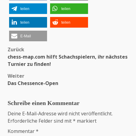
teilen
teilen
teilen
teilen
E-Mail
Zurück
Beitragsnavigation
chess-map.com hilft Schachspielern, ihr nächstes
Turnier zu finden!
Weiter
Das Chessence-Open
Schreibe einen Kommentar
Deine E-Mail-Adresse wird nicht veröffentlicht.
Erforderliche Felder sind mit
*
markiert
Kommentar
*