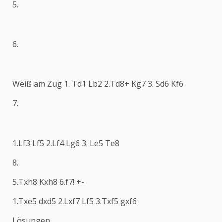
5.
6.
Weiß am Zug 1. Td1 Lb2 2.Td8+ Kg7 3. Sd6 Kf6
7.
1.Lf3 Lf5 2.Lf4 Lg6 3. Le5 Te8
8.
5.Txh8 Kxh8 6.f7! +-
1.Txe5 dxd5 2.Lxf7 Lf5 3.Txf5 gxf6
Lösungen