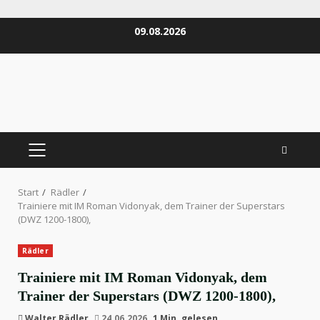
Zum
09.08.2026
Inhalt
springen
PRIMÄRES
MENÜ
Start
Rädler
Trainiere mit IM Roman Vidonyak, dem Trainer der Superstars
(DWZ 1200-1800),
Rädler
Trainiere mit IM Roman Vidonyak, dem
Trainer der Superstars (DWZ 1200-1800),
Walter Rädler
24.06.2026
1 Min. gelesen