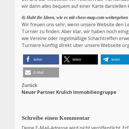
wir dann alles bequem auf einer Karte darstellen
4) Habt ihr Ideen, wie es mit chess-map.com weitergehen
Wir freuen uns sehr, wenn unsere Website den Leu
Turnier zu finden. Aber klar, wir haben noch ein
wie Vereine oder regelmäßige Schachtreffen erw
Turniere künftig direkt über unsere Webseite or
teilen
teilen
teilen
E-Mail
Zurück
Beitragsnavigation
Neuer Partner Krulich Immobiliengruppe
Schreibe einen Kommentar
Deine E-Mail-Adresse wird nicht veröffentlicht.
Erf