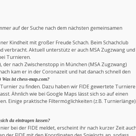
e immer auf der Suche nach dem nächsten gemeinsamen
iner Kindheit mit großer Freude Schach. Beim Schachclub
nd verbracht. Aktuell unterstütz er auch MSA Zugzwang und
bei Turnieren.
ch), der nach Zwischenstopp in München (MSA Zugzwang)
chach kam er in der Coronazeit und hat danach schnell den
) Was ist chess-map.com?
 Turnier zu finden. Dazu haben wir FIDE gewertete Turniere
fasst. Ähnlich wie bei Google Maps lässt sich so auf einen
en. Einige praktische Filtermöglichkeiten (z.B. Turnierlänge)
ich da eintragen lassen?
nier bei der FIDE meldet, erscheint ihr nach kurzer Zeit auc
en der FIDE mit den Koordinaten des Spielorts an, sodass