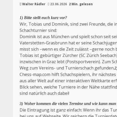
Walter Rädler
23.06.2026
2 Min. gelesen
1) Bitte stellt euch kurz vor?
Wir, Tobias und Dominik, sind zwei Freunde, di
Schachturnier sind:
Dominik ist aus München und spielt schon seit se
Vaterstetten-Grasbrunn hat er seine Schachjuge
misst sich –wenn es die Zeit zulässt –gerne noch 
Tobias ist gebürtiger Zürcher (SC Zürich Seeba
inzwischen in Graz lebt (Postsportverein). Zum S
Weg zum Vereins- und Turnierschach gefunden.
2
Chess-map.com hilft Schachspielern, ihr nächstes
aus aller Welt auf einer interaktiven Weltkarte er
Blick sehen, welche Turniere in der Nähe stattfind
sind natürlich auch dabei!
3) Woher kommen die vielen Termine und wie kann man s
Die Eintragung ist ganz einfach: Wenn ihr das Tur
bei uns auf Webseite. Wir reichern die Turnierdat