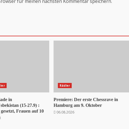
Browser für meinen nächsten Kommentar speichern.
ler
Rädler
ade in
Premiere: Der erste Chessrave in
bekistan (15-27.9) :
Hamburg am 9. Oktober
gesetzt, Frauen auf 10
06.08.2026
3