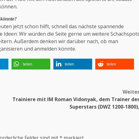
 können.
 könnte?
ten jetzt schon hilft, schnell das nächste spannende
ige Ideen: Wir würden die Seite gerne um weitere Schachspot
eitern. Außerdem denken wir darüber nach, ob man
ganisieren und anmelden könnte.
teilen
teilen
teilen
Weite
Trainiere mit IM Roman Vidonyak, dem Trainer de
Superstars (DWZ 1200-1800)
orderliche Felder sind mit
*
markiert