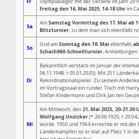
Fr
Olympiasieger mit der Ukraine im Jahr 20
Freitag den 16. Mai 2025
,
14-18 Uhr
im Ca
Am
Samstag Vormittag des 17. Mai ab 1
Sa
Blitzturnier
, zu dem man sich ebenfalls n
Und am
Sonntag den 18. Mai
ebenfalls
ab
So
Schach960-Schnellturnier
.
Anmeldungen s
Bekanntlich verstarb im Januar der ehemal
06.11.1948; † 05.01.2025). Mit 251 Länderkä
Di
Rekordnationalspieler. Zu seinem Andenke
im Vortragssaal ein runder Tisch mit
Harry
Stefan Kindermann
und
Dirk Jan ten Geu
Am Mittwoch, den
21. Mai 2025, 20-21.30 
Wolfgang Unzicker
(* 26.06.1925; † 20.04
Mi
würde. 1950 und 1964 erreichte er mit der
Länderkämpfen
ist er klar auf Platz 1 in 