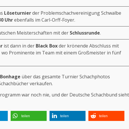
as
Löseturnier
der
Problemschachvereinigung Schwalbe
30 Uhr
ebenfalls im Carl-Orff-Foyer.
utschen Meisterschaften mit der
Schlussrunde
.
hr
ist dann in der
Black Box
der krönende Abschluss mit
, wo Prominente im Team mit einem Großmeister in fünf
 Bonhage
über das gesamte Turnier Schachphotos
chachbücher verkaufen.
programm war noch nie, und der Deutsche Schachbund sieht
teilen
teilen
teilen