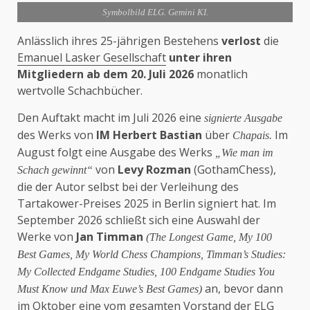
Symbolbild ELG. Gemini KI.
Anlässlich ihres 25-jährigen Bestehens
verlost
die
Emanuel Lasker Gesellschaft
unter ihren
Mitgliedern ab dem 20. Juli 2026
monatlich
wertvolle Schachbücher.
Den Auftakt macht im Juli 2026 eine
signierte Ausgabe
des Werks von
IM Herbert Bastian
über
Im
Chapais.
August folgt eine Ausgabe des Werks
„Wie man im
von
Levy Rozman
(GothamChess),
Schach gewinnt“
die der Autor selbst bei der Verleihung des
Tartakower-Preises 2025 in Berlin signiert hat. Im
September 2026 schließt sich eine Auswahl der
Werke von
Jan Timman
(The Longest Game, My 100
Best Games, My World Chess Champions, Timman’s Studies:
My Collected Endgame Studies, 100 Endgame Studies You
an, bevor dann
Must Know und Max Euwe’s Best Games)
im Oktober eine vom gesamten Vorstand der ELG