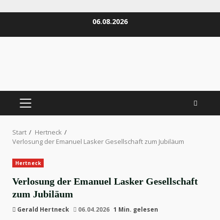
Zum
06.08.2026
Inhalt
springen
PRIMÄRES
MENÜ
Start
Hertneck
Verlosung der Emanuel Lasker Gesellschaft zum Jubiläum
Hertneck
Verlosung der Emanuel Lasker Gesellschaft
zum Jubiläum
Gerald Hertneck
06.04.2026
1 Min. gelesen