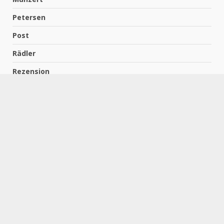
Petersen
Post
Rädler
Rezension
Richter
Schach für Kids
Schirmbeck
Schormann
Schreiber
Uncategorized
Wempe
Zelbel