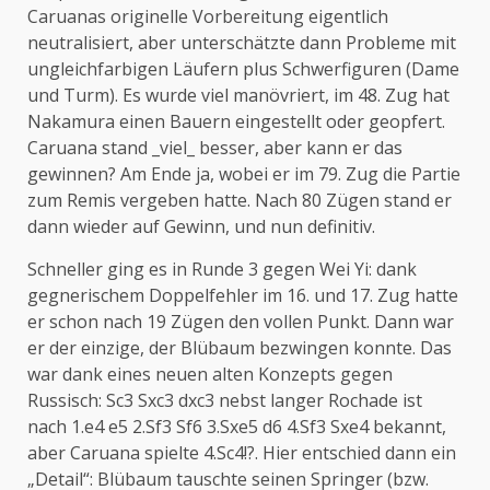
Caruanas originelle Vorbereitung eigentlich
neutralisiert, aber unterschätzte dann Probleme mit
ungleichfarbigen Läufern plus Schwerfiguren (Dame
und Turm). Es wurde viel manövriert, im 48. Zug hat
Nakamura einen Bauern eingestellt oder geopfert.
Caruana stand _viel_ besser, aber kann er das
gewinnen? Am Ende ja, wobei er im 79. Zug die Partie
zum Remis vergeben hatte. Nach 80 Zügen stand er
dann wieder auf Gewinn, und nun definitiv.
Schneller ging es in Runde 3 gegen Wei Yi: dank
gegnerischem Doppelfehler im 16. und 17. Zug hatte
er schon nach 19 Zügen den vollen Punkt. Dann war
er der einzige, der Blübaum bezwingen konnte. Das
war dank eines neuen alten Konzepts gegen
Russisch: Sc3 Sxc3 dxc3 nebst langer Rochade ist
nach 1.e4 e5 2.Sf3 Sf6 3.Sxe5 d6 4.Sf3 Sxe4 bekannt,
aber Caruana spielte 4.Sc4!?. Hier entschied dann ein
„Detail“: Blübaum tauschte seinen Springer (bzw.