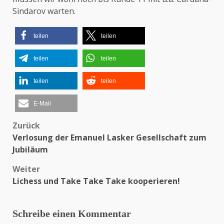
Sindarov warten.
teilen
teilen
teilen
teilen
teilen
teilen
E-Mail
Zurück
Beitragsnavigation
Verlosung der Emanuel Lasker Gesellschaft zum
Jubiläum
Weiter
Lichess und Take Take Take kooperieren!
Schreibe einen Kommentar