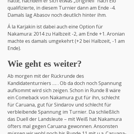
hatte, nachdem er sich etwas „originell“ nach Elo
qualifizierte, in diesem Turnier dann am Ende -4.
Damals lag Abasov noch deutlich hinter ihm.
Á la Karjakin ist dabei auch eine Option für
Nakamura: 2014 zu Halbzeit -2, am Ende +1. Aronian
machte es damals umgekehrt (+2 bei Halbzeit, -1 am
Ende).
Wie geht es weiter?
Ab morgen mit der Rückrunde des
Kandidatenturniers …. . Ob da doch noch Spannung
aufkommt wird sich zeigen. Schon in Runde 8 wäre
ein Comeback von Nakamura gut für ihn, schlecht
für Caruana, gut für Sindarov und schlecht für
verbleibende Spannung im Turnier. Da schließlich
das Duell der Landsleute – mit Weiß hat Nakamura
öfters mal gegen Caruana gewonnen. Ansonsten
müssen wir wohl noch bis Runde 11 mit u.a. Caruana-