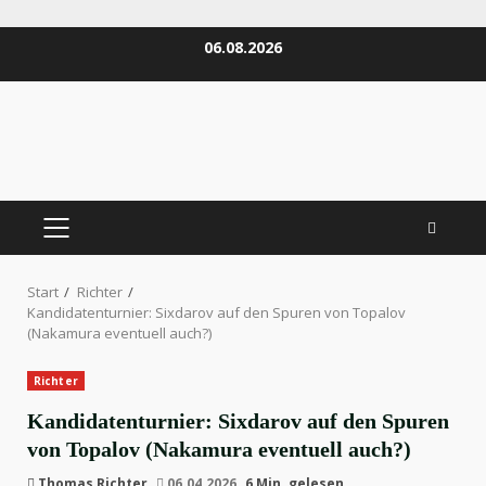
Zum
06.08.2026
Inhalt
springen
PRIMÄRES
MENÜ
Start
Richter
Kandidatenturnier: Sixdarov auf den Spuren von Topalov
(Nakamura eventuell auch?)
Richter
Kandidatenturnier: Sixdarov auf den Spuren
von Topalov (Nakamura eventuell auch?)
Thomas Richter
06.04.2026
6 Min. gelesen