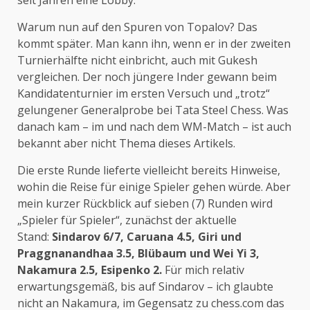
seit Jahren eine Lobby.
Warum nun auf den Spuren von Topalov? Das
kommt später. Man kann ihn, wenn er in der zweiten
Turnierhälfte nicht einbricht, auch mit Gukesh
vergleichen. Der noch jüngere Inder gewann beim
Kandidatenturnier im ersten Versuch und „trotz“
gelungener Generalprobe bei Tata Steel Chess. Was
danach kam – im und nach dem WM-Match – ist auch
bekannt aber nicht Thema dieses Artikels.
Die erste Runde lieferte vielleicht bereits Hinweise,
wohin die Reise für einige Spieler gehen würde. Aber
mein kurzer Rückblick auf sieben (7) Runden wird
„Spieler für Spieler“, zunächst der aktuelle
Stand:
Sindarov 6/7, Caruana 4.5, Giri und
Praggnanandhaa 3.5, Blübaum und Wei Yi 3,
Nakamura 2.5, Esipenko 2.
Für mich relativ
erwartungsgemäß, bis auf Sindarov – ich glaubte
nicht an Nakamura, im Gegensatz zu chess.com das