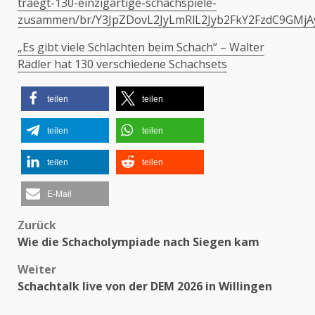
traegt-130-einzigartige-schachspiele-
zusammen/br/Y3JpZDovL2JyLmRlL2Jyb2FkY2FzdC9G
„Es gibt viele Schlachten beim Schach“ – Walter
Rädler hat 130 verschiedene Schachsets
teilen
teilen
teilen
teilen
teilen
teilen
E-Mail
Beitragsnavigation
Zurück
Wie die Schacholympiade nach Siegen kam
Weiter
Schachtalk live von der DEM 2026 in Willingen