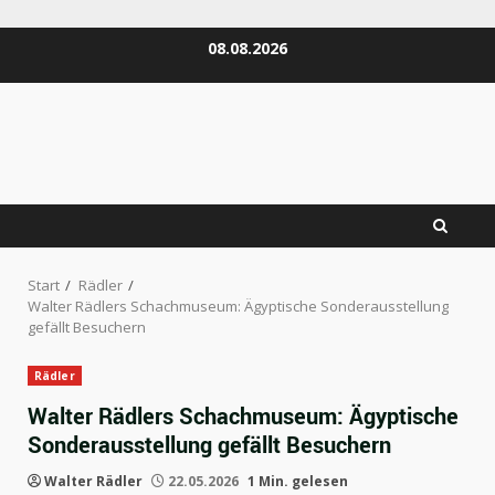
Zum
08.08.2026
Inhalt
springen
Start
Rädler
Walter Rädlers Schachmuseum: Ägyptische Sonderausstellung
gefällt Besuchern
Rädler
Walter Rädlers Schachmuseum: Ägyptische
Sonderausstellung gefällt Besuchern
Walter Rädler
22.05.2026
1 Min. gelesen