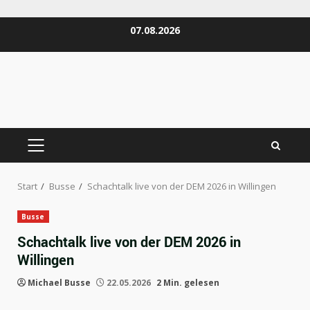
Zum
07.08.2026
Inhalt
springen
PRIMÄRES
MENÜ
Start
Busse
Schachtalk live von der DEM 2026 in Willingen
Busse
Schachtalk live von der DEM 2026 in
Willingen
Michael Busse
22.05.2026
2 Min. gelesen