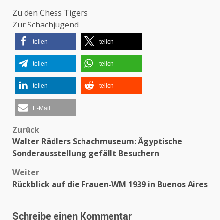
Zu den Chess Tigers
Zur Schachjugend
teilen
teilen
teilen
teilen
teilen
teilen
E-Mail
Beitragsnavigation
Zurück
Walter Rädlers Schachmuseum: Ägyptische
Sonderausstellung gefällt Besuchern
Weiter
Rückblick auf die Frauen-WM 1939 in Buenos Aires
Schreibe einen Kommentar