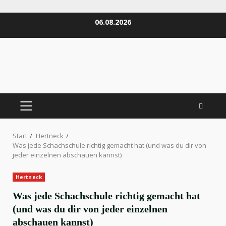
Zum
06.08.2026
Inhalt
springen
PRIMÄRES
MENÜ
Start
Hertneck
Was jede Schachschule richtig gemacht hat (und was du dir von
jeder einzelnen abschauen kannst)
Hertneck
Was jede Schachschule richtig gemacht hat
(und was du dir von jeder einzelnen
abschauen kannst)