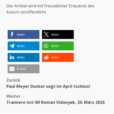
Der Artikel wird mit freundlicher Erlaubnis des
Autors veröffentlicht.
teilen
teilen
teilen
teilen
teilen
teilen
E-Mail
Zurück
Beitragsnavigation
Paul Meyer Dunker sagt im April tschüss!
Weiter
Trainiere mit IM Roman Vidonyak, 20. März 2026