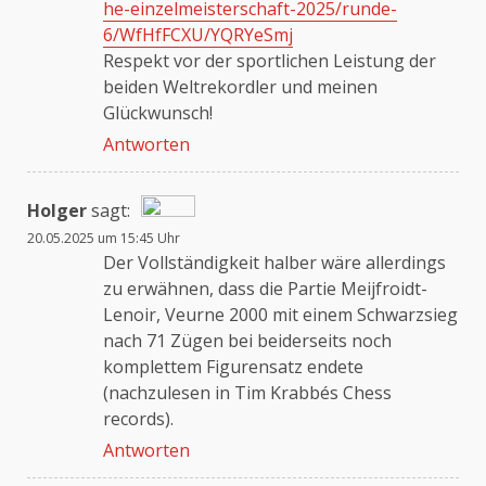
he-einzelmeisterschaft-2025/runde-
6/WfHfFCXU/YQRYeSmj
Respekt vor der sportlichen Leistung der
beiden Weltrekordler und meinen
Glückwunsch!
Antworten
Holger
sagt:
20.05.2025 um 15:45 Uhr
Das „Echte-Person“-Abzeichen!
Der Vollständigkeit halber wäre allerdings
zu erwähnen, dass die Partie Meijfroidt-
Lenoir, Veurne 2000 mit einem Schwarzsieg
Anti-Spam von CleanTalk
nach 71 Zügen bei beiderseits noch
komplettem Figurensatz endete
(nachzulesen in Tim Krabbés Chess
records).
Antworten