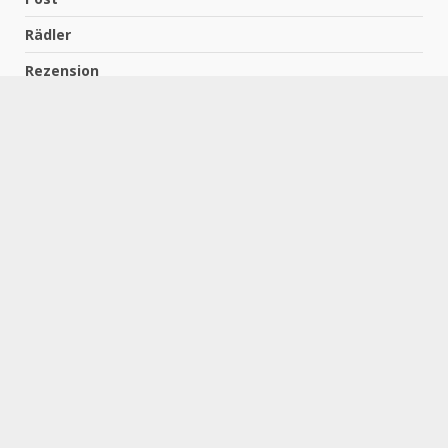
Rädler
Rezension
Richter
Schach für Kids
Schirmbeck
Schormann
Schreiber
Uncategorized
Wempe
Zelbel
Home
Impressum
Datenschutzerklärung