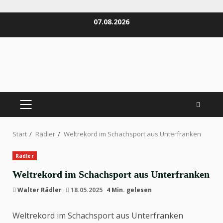
Zum
07.08.2026
Inhalt
springen
PRIMÄRES
MENÜ
Start
Rädler
Weltrekord im Schachsport aus Unterfranken
Rädler
Weltrekord im Schachsport aus Unterfranken
Walter Rädler
18.05.2025
4 Min. gelesen
Weltrekord im Schachsport aus Unterfranken