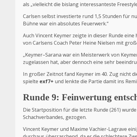
als „vielleicht die bislang interessanteste Freesty
Carlsen selbst investierte rund 1,5 Stunden für nur
Bühne war ein absolutes Feuerwerk.“
Auch Vincent Keymer zeigte in dieser Runde eine
von Carlsens Coach Peter Heine Nielsen mit gro
„Keymer–Sarana war ein Meisterwerk von Keymer. 
zugelassen hat, aber dennoch eine sehr beeindru
In großer Zeitnot fand Keymer im 40. Zug nicht d
spielte
exf7+
und lenkte die Partie damit ins Remi
Runde 9: Feinwertung entsch
Die Startposition für die letzte Runde (261) wurd
Schachverbandes, gezogen.
Vincent Keymer und Maxime Vachier-Lagrave einig
durchaus überraschend, da er die schlechtere Zwe