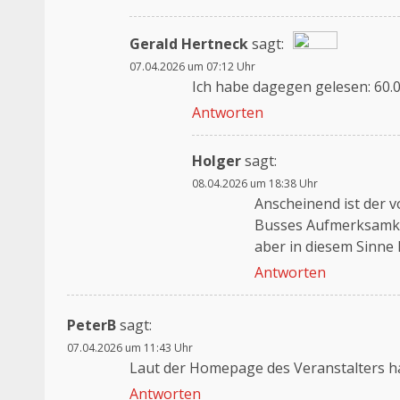
Gerald Hertneck
sagt:
07.04.2026 um 07:12 Uhr
Das „Echte-Person“-Abzeichen!
Ich habe dagegen gelesen: 60.
Anti-Spam von CleanTalk
Antworten
Holger
sagt:
08.04.2026 um 18:38 Uhr
Anscheinend ist der 
Busses Aufmerksamkei
aber in diesem Sinne k
Antworten
PeterB
sagt:
07.04.2026 um 11:43 Uhr
Laut der Homepage des Veranstalters h
Antworten