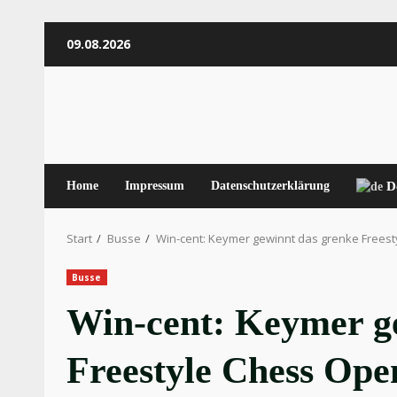
Zum
09.08.2026
Inhalt
springen
Home
Impressum
Datenschutzerklärung
D
Start
Busse
Win-cent: Keymer gewinnt das grenke Frees
Busse
Win-cent: Keymer g
Freestyle Chess Ope