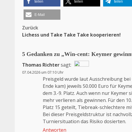
teilen
teilen
teilen
E-Mail
Zurück
Beitragsnavigation
Lichess und Take Take Take kooperieren!
5 Gedanken zu „
Win-cent: Keymer gewinnt
Thomas Richter
sagt:
07.04.2026 um 07:10 Uhr
Das „Echte-Person“-Abzeichen!
Preisgeld wurde laut Ausschreibung bei 
Anti-Spam von CleanTalk
Ende kam) jeweils 50.000 Euro für Keyme
dem 3.-9. Platz. Auch wenn nur Keymer si
mehr verlieren als gewinnen. Für den 10.
Platz 15 geteilt, Tiebreak-schlechtere mit
Bei dieser Preisgeldstruktur ist nachvoll
Turniersituation das Risiko dosierten.
Antworten