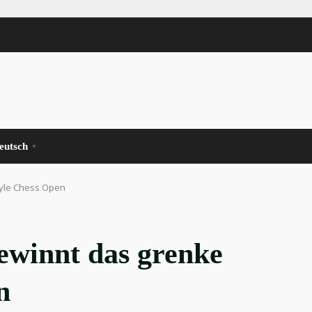
eutsch
▼
tyle Chess Open
ewinnt das grenke
n