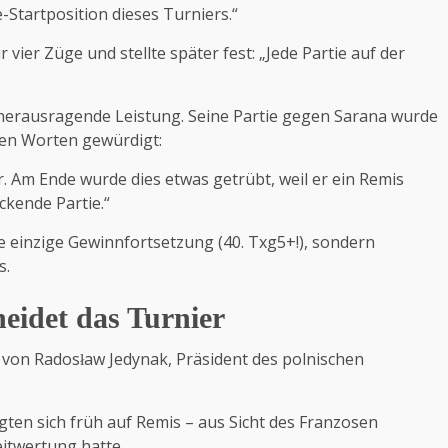
le-Startposition dieses Turniers.“
 vier Züge und stellte später fest: „Jede Partie auf der
 herausragende Leistung. Seine Partie gegen Sarana wurde
ßen Worten gewürdigt:
Am Ende wurde dies etwas getrübt, weil er ein Remis
ckende Partie.“
ie einzige Gewinnfortsetzung (40. Txg5+!), sondern
s.
eidet das Turnier
e von Radosław Jedynak, Präsident des polnischen
ten sich früh auf Remis – aus Sicht des Franzosen
itwertung hatte.