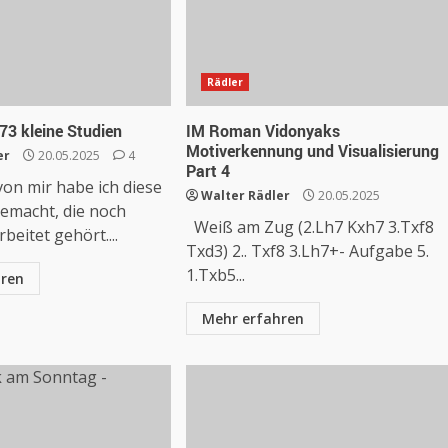
Rädler
73 kleine Studien
IM Roman Vidonyaks
Motiverkennung und Visualisierung
er
20.05.2025
4
Part 4
von mir habe ich diese
Walter Rädler
20.05.2025
macht, die noch
Weiß am Zug (2.Lh7 Kxh7 3.Txf8
beitet gehört....
Txd3) 2.. Txf8 3.Lh7+- Aufgabe 5.
1.Txb5...
hren
Mehr erfahren