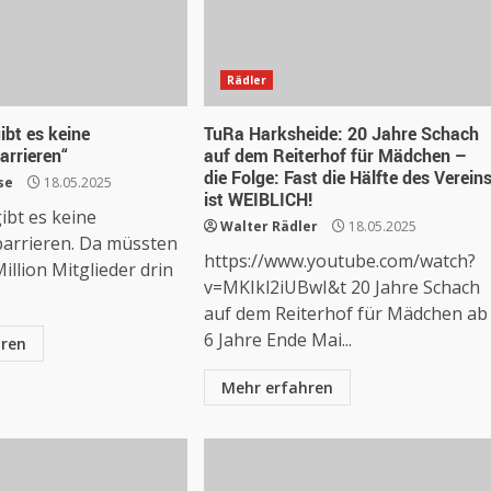
Rädler
ibt es keine
TuRa Harksheide: 20 Jahre Schach
rrieren“
auf dem Reiterhof für Mädchen –
die Folge: Fast die Hälfte des Verein
se
18.05.2025
ist WEIBLICH!
ibt es keine
Walter Rädler
18.05.2025
arrieren. Da müssten
https://www.youtube.com/watch?
illion Mitglieder drin
v=MKIkl2iUBwI&t 20 Jahre Schach
auf dem Reiterhof für Mädchen ab
6 Jahre Ende Mai...
hren
Mehr erfahren