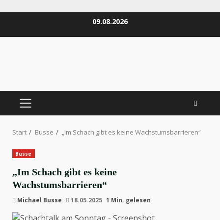
Zum
09.08.2026
Inhalt
springen
PRIMÄRES
MENÜ
Start
Busse
„Im Schach gibt es keine Wachstumsbarrieren“
Busse
„Im Schach gibt es keine
Wachstumsbarrieren“
Michael Busse
18.05.2025
1 Min. gelesen