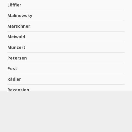
Löffler
Malinowsky
Marschner
Meiwald
Munzert
Petersen
Post
Rädler
Rezension
Richter
Schach für Kids
Schirmbeck