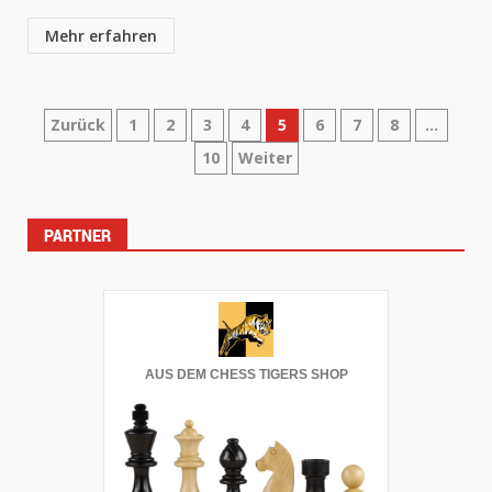
Mehr erfahren
Seitennummerierung
Zurück
1
2
3
4
5
6
7
8
…
10
Weiter
der
Beiträge
PARTNER
AUS DEM CHESS TIGERS SHOP