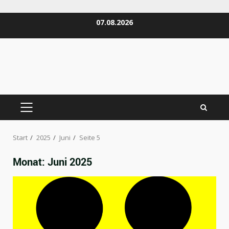
Zum
07.08.2026
Inhalt
springen
PRIMÄRES
MENÜ
Start
2025
Juni
Seite 5
Monat:
Juni 2025