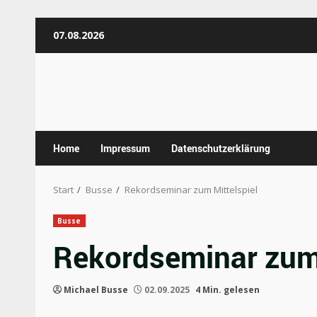
Zum
07.08.2026
Inhalt
springen
Home
Impressum
Datenschutzerklärung
Start
Busse
Rekordseminar zum Mittelspiel
Busse
Rekordseminar zum 
Michael Busse
02.09.2025
4 Min. gelesen